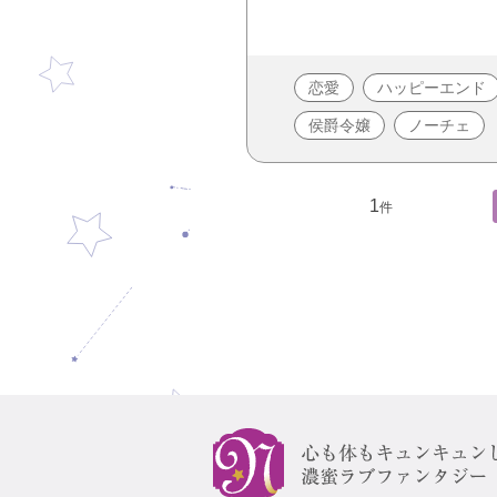
恋愛
ハッピーエンド
侯爵令嬢
ノーチェ
1
件