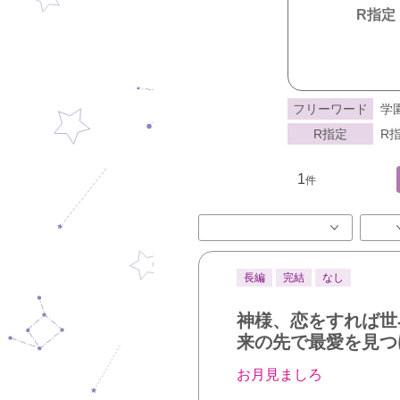
R指定
フリーワード
学
R指定
R指
1
件
長編
完結
なし
神様、恋をすれば世
来の先で最愛を見つ
お月見ましろ