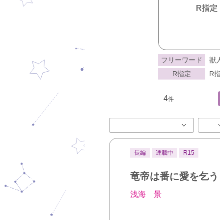
R指定
フリーワード
獣
R指定
R指
4
件
長編
連載中
R15
竜帝は番に愛を乞う
浅海 景