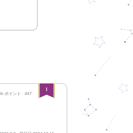
1
4h.ポイント : 447