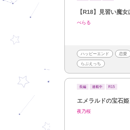
【R18】見習い魔
べらる
ハッピーエンド
恋愛
らぶえっち
長編
連載中
R15
エメラルドの宝石姫
夜乃桜