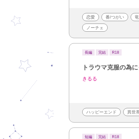
恋愛
番/つがい
竜
ノーチェ
長編
完結
R18
トラウマ克服の為に
きるる
ハッピーエンド
異世
短編
完結
R18