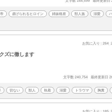
文字数 164,599
最終更新日 20
帝
虐げられるヒロイン
姉妹格差
獣人族
溺愛
お気に入り : 264
クズに徹します
文字数 240,754
最終更新日 20
界
切ない
獣人
執着
溺愛
トラウマ
胸糞
お気に入り : 185