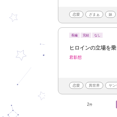
恋愛
ざまぁ
妹
長編
完結
なし
ヒロインの立場を乗
君影想
恋愛
異世界
ヤン
2
件