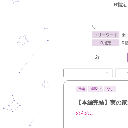
R指定
フリーワード
乗
R指定
R指
2
件
長編
連載中
なし
【本編完結】実の家
のんのこ