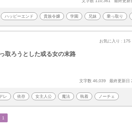
文字数 110,361
最終更新日 
ハッピーエンド
貴族令嬢
学園
兄妹
乗っ取り
お気に入り : 175
っ取ろうとした或る女の末路
文字数 46,039
最終更新日 20
デレ
依存
女主人公
魔法
執着
ノーチェ
1