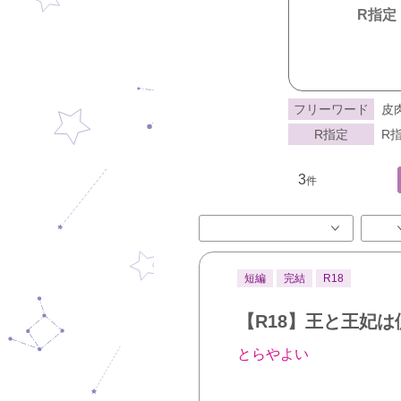
R指定
フリーワード
皮
R指定
R指
3
件
短編
完結
R18
【R18】王と王妃
とらやよい