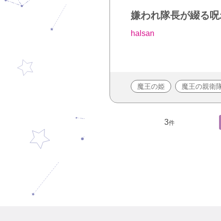
嫌われ隊長が綴る呪
halsan
魔王の姫
魔王の親衛
3
件