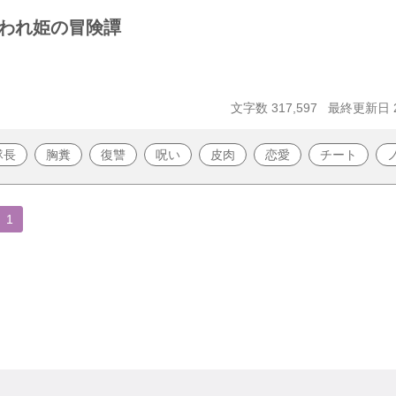
われ姫の冒険譚
文字数 317,597
最終更新日 20
隊長
胸糞
復讐
呪い
皮肉
恋愛
チート
1