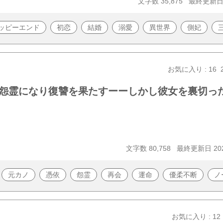
文字数 35,875
最終更新日 2
ッピーエンド
初恋
結婚
溺愛
異世界
側妃
お気に入り : 16
怨霊になり復讐を果たすーーしかし彼女を裏切っ
文字数 80,758
最終更新日 202
元カノ
憑依
怨霊
再会
運命
優柔不断
ノ
お気に入り : 12