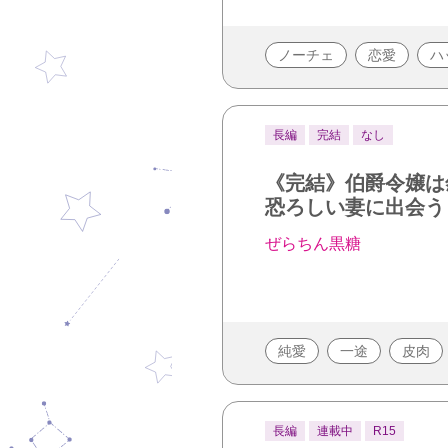
ノーチェ
恋愛
ハ
長編
完結
なし
《完結》伯爵令嬢は
恐ろしい妻に出会う
ぜらちん黒糖
純愛
一途
皮肉
長編
連載中
R15