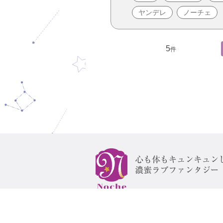
ヤンデレ
ノーチェ
5
件