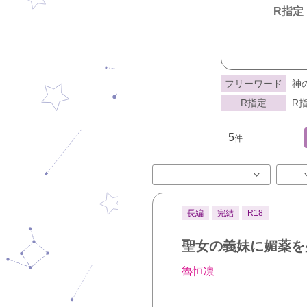
R指定
フリーワード
神
R指定
R指
5
件
長編
完結
R18
聖女の義妹に媚薬を
魯恒凛