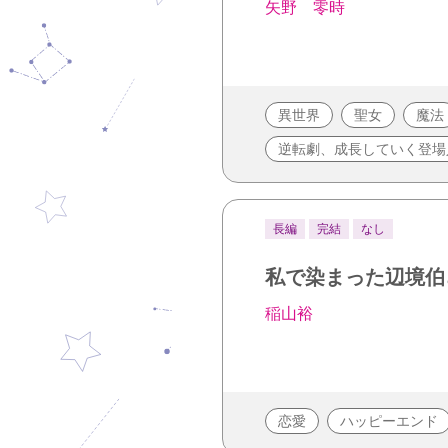
矢野 零時
異世界
聖女
魔法
逆転劇、成長していく登場
長編
完結
なし
私で染まった辺境伯
稲山裕
恋愛
ハッピーエンド