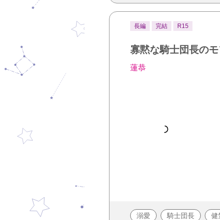
長編
完結
R15
寡黙な騎士団長のモ
蓮恭
溺愛
騎士団長
健