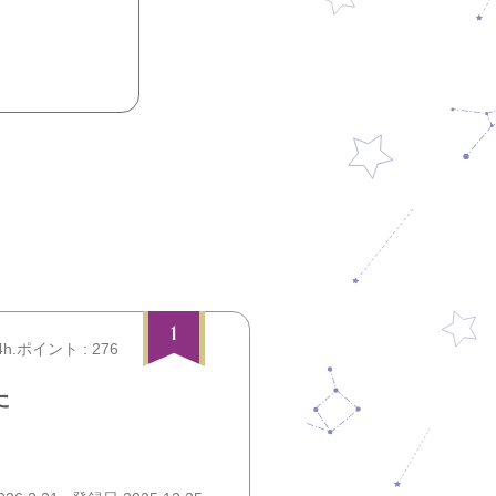
1
4h.ポイント : 276
た