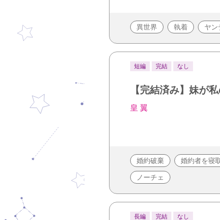
異世界
執着
ヤン
短編
完結
なし
【完結済み】妹が私
皇 翼
婚約破棄
婚約者を寝
ノーチェ
長編
完結
なし