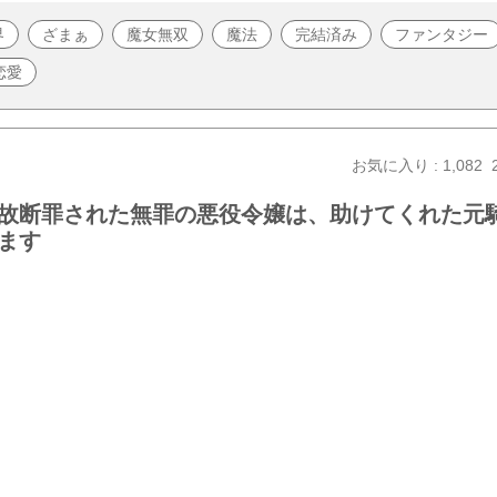
界
ざまぁ
魔女無双
魔法
完結済み
ファンタジー
恋愛
お気に入り : 1,082
故断罪された無罪の悪役令嬢は、助けてくれた元
ます