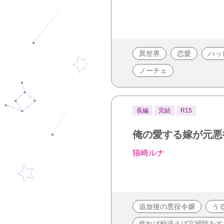
異世界
恋愛
ハッ
ノーチェ
長編
完結
R15
俺の愛する嫁が元悪
猫崎ルナ
追放後の悪役令嬢
う
作れば粉洗えば穴掃除をす