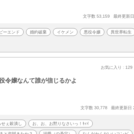
文字数 53,159
最終更新日 2
ピーエンド
婚約破棄
イケメン
悪役令嬢
異世界転生
お気に入り : 129
役令嬢なんて誰が信じるかよ
文字数 30,778
最終更新日 20
るせぇ穀潰し
お、お、お黙りなさいっ！ｷｨｲ
ると盗賊きたか？
溺愛（の予定）
なんだかんだいいコンビ