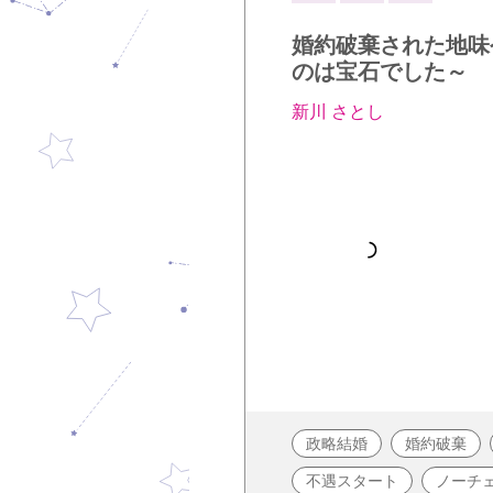
婚約破棄された地味
のは宝石でした～
新川 さとし
政略結婚
婚約破棄
不遇スタート
ノーチ