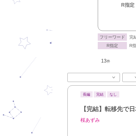
R指定
フリーワード
完
R指定
R指
13
件
長編
完結
なし
【完結】転移先で日
桜あずみ