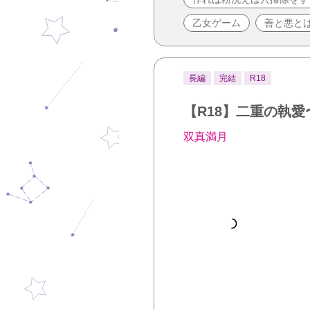
乙女ゲーム
善と悪と
長編
完結
R18
【R18】二重の執
双真満月