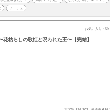
は
ノーチェ
お気に入り : 59
愛〜花枯らしの歌姫と呪われた王〜【完結】
文字数 126,303
最終更新日 20