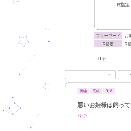
R指定
フリーワード
お
R指定
R指
10
件
長編
完結
R18
悪いお姫様は飼って
りつ