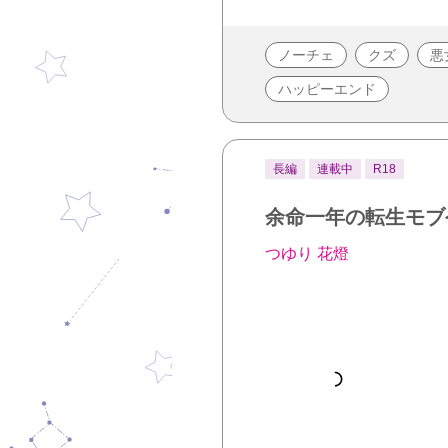
ノーチェ
クズ
悪
ハッピーエンド
長編
連載中
R18
余命一年の転生モブ
つゆり 花燈