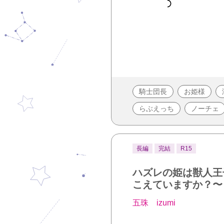
騎士団長
お姫様
らぶえっち
ノーチェ
長編
完結
R15
ハズレの姫は獣人王
こえていますか？〜
五珠 izumi