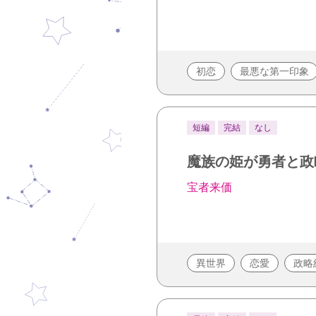
初恋
最悪な第一印象
短編
完結
なし
魔族の姫が勇者と政
宝者来価
異世界
恋愛
政略