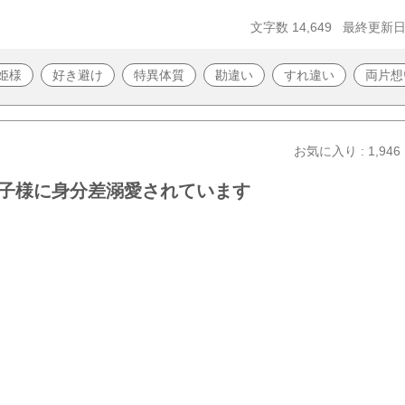
文字数 14,649
最終更新日 2
姫様
好き避け
特異体質
勘違い
すれ違い
両片想
お気に入り : 1,946
子様に身分差溺愛されています