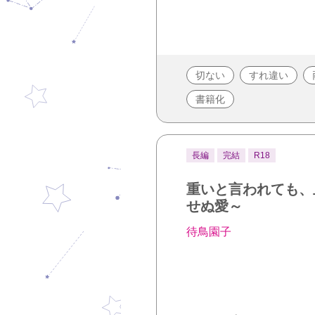
切ない
すれ違い
書籍化
長編
完結
R18
重いと言われても、
せぬ愛～
待鳥園子