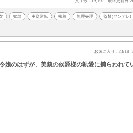
文字数 119,107
最終更新日 20
女
奴隷
主従逆転
執着
無理矢理
監禁(ヤンデレ)
お気に入り : 2,518
令嬢のはずが、美貌の侯爵様の執愛に捕らわれて