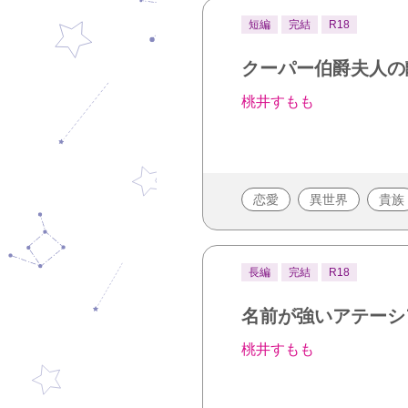
短編
完結
R18
クーパー伯爵夫人の
桃井すもも
恋愛
異世界
貴族
長編
完結
R18
名前が強いアテーシ
桃井すもも