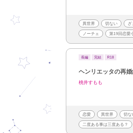
異世界
切ない
ざ
ノーチェ
第19回恋愛
長編
完結
R18
ヘンリエッタの再婚
桃井すもも
恋愛
異世界
切な
二度ある事は三度ある？