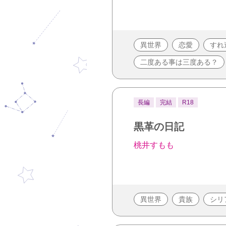
異世界
恋愛
すれ
二度ある事は三度ある？
長編
完結
R18
黒革の日記
桃井すもも
異世界
貴族
シリ