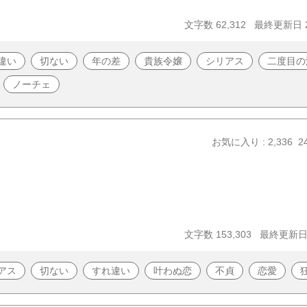
文字数 62,312
最終更新日 20
違い
切ない
年の差
貴族令嬢
シリアス
二度目の
ノーチェ
お気に入り : 2,336
2
文字数 153,303
最終更新日 2
アス
切ない
すれ違い
叶わぬ恋
不貞
恋愛