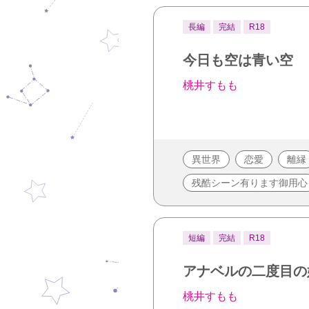
長編
完結
R18
今日も空は青い空
桃井すもも
異世界
恋愛
離縁
残酷シーン有ります御用心
短編
完結
R18
アナベルの二度目の
桃井すもも