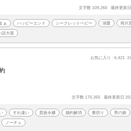
文字数 109,260
最終更新日 2
まぁ
ハッピーエンド
シークレットベビー
溺愛
両片
小説大賞
お気に入り : 6,421
2
約
文字数 175,355
最終更新日 202
い
すれ違い
貴族令嬢
婚約解消
裏切り
男の娘
ノーチェ