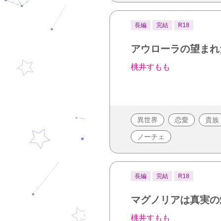
長編
完結
R18
アウローラの望まれ
桃井すもも
異世界
恋愛
貴族
ノーチェ
長編
完結
R18
マグノリアは真実の
桃井すもも