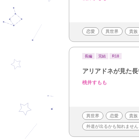
恋愛
異世界
貴族
長編
完結
R18
アリアドネが見た長
桃井すもも
異世界
恋愛
貴族
外道が出るかも知れません