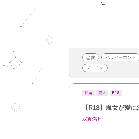
恋愛
ハッピーエンド
ノーチェ
長編
完結
R18
【R18】魔女が愛
双真満月