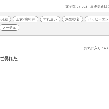
文字数 37,862
最終更新日 20
身分差
王女×魔術師
すれ違い
溺愛/執着
ハッピーエン
ノーチェ
お気に入り : 43
に溺れた