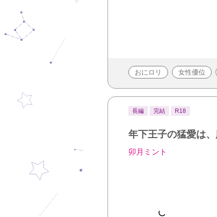
おにロリ
女性優位
長編
完結
R18
年下王子の猛愛は、
卯月ミント