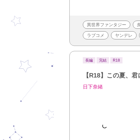
異世界ファンタジー
ラブコメ
ヤンデレ
長編
完結
R18
【R18】この夏、君
日下奈緒