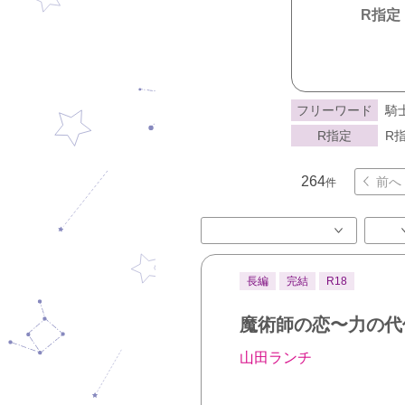
R指定
フリーワード
騎
R指定
R指
264
前へ
件
長編
完結
R18
魔術師の恋〜力の代
山田ランチ