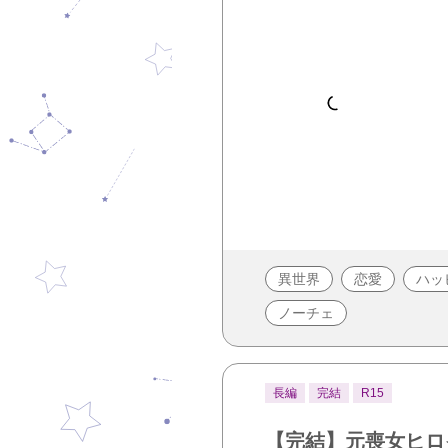
異世界
恋愛
ハッ
ノーチェ
長編
完結
R15
【完結】元喪女ヒロ