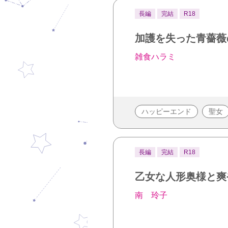
長編
完結
R18
加護を失った青薔薇
雑食ハラミ
ハッピーエンド
聖女
長編
完結
R18
乙女な人形奥様と爽
南 玲子