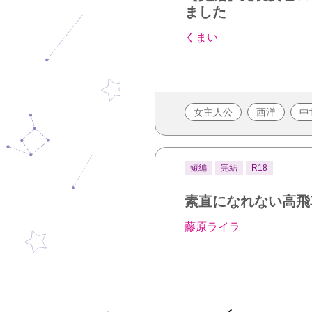
ました
くまい
女主人公
西洋
中
短編
完結
R18
素直になれない高飛
藤原ライラ