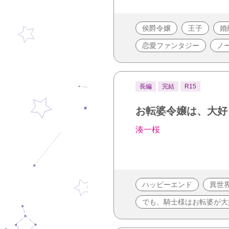
侯爵令嬢
王子
婚
恋愛ファンタジー
ノ
長編
完結
R15
お転婆令嬢は、大好
湊一桜
ハッピーエンド
異世
でも、騎士様はお転婆が大