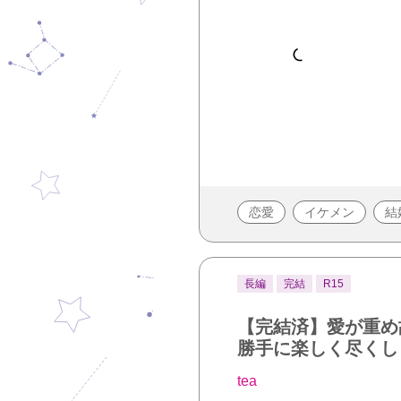
恋愛
イケメン
結
長編
完結
R15
【完結済】愛が重め
勝手に楽しく尽くし
tea