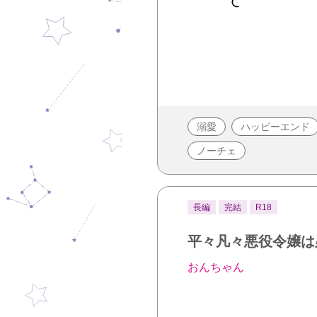
溺愛
ハッピーエンド
ノーチェ
長編
完結
R18
平々凡々悪役令嬢は
おんちゃん