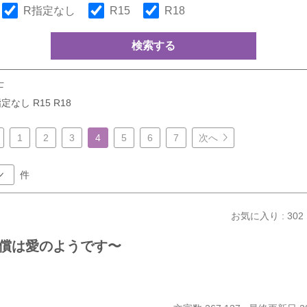
R指定なし
R15
R18
検索する
士
定なし R15 R18
1
2
3
4
5
6
7
次へ
件
お気に入り : 302
償は愛のようです〜