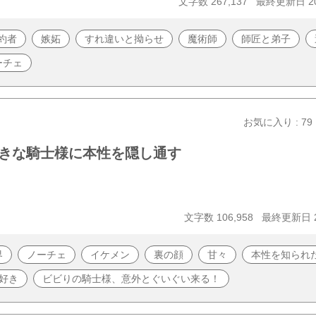
文字数 267,137
最終更新日 202
約者
嫉妬
すれ違いと拗らせ
魔術師
師匠と弟子
ーチェ
お気に入り : 79
きな騎士様に本性を隠し通す
文字数 106,958
最終更新日 20
界
ノーチェ
イケメン
裏の顔
甘々
本性を知られ
好き
ビビりの騎士様、意外とぐいぐい来る！