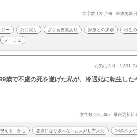
文字数 128,796
最終更新日 2
タジー
死に戻り
ざまぁ要素あり
家族との決別
出生の
ノーチェ
お気に入り : 1,301
2
39歳で不慮の死を遂げた私が、冷遇妃に転生した
文字数 161,395
最終更新日 20
が視える、かも
悪役になりきれないお人好し主人公
18禁乙女