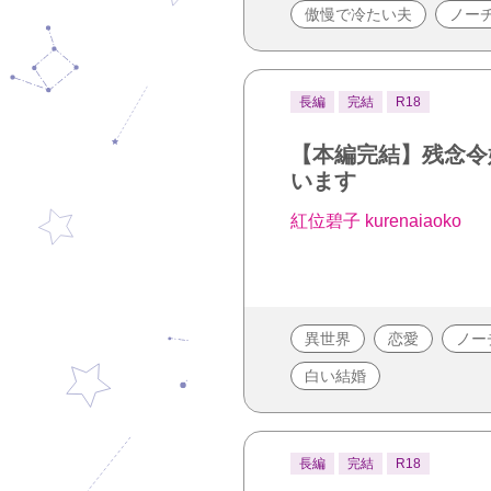
傲慢で冷たい夫
ノー
長編
完結
R18
【本編完結】残念令
います
紅位碧子 kurenaiaoko
異世界
恋愛
ノー
白い結婚
長編
完結
R18