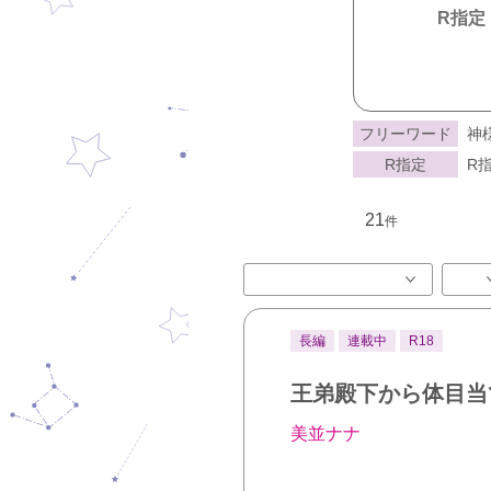
R指定
フリーワード
神
R指定
R指
21
件
長編
連載中
R18
王弟殿下から体目当
美並ナナ