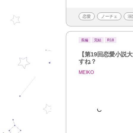
恋愛
ノーチェ
溺
長編
完結
R18
【第19回恋愛小説
すね？
MEIKO