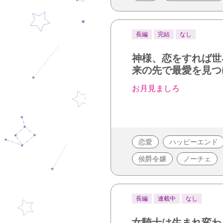
長編
完結
なし
神様、恋をすれば世
来の先で最愛を見つ
お月見ましろ
恋愛
ハッピーエンド
侯爵令嬢
ノーチェ
長編
連載中
なし
女騎士は生まれ変わ