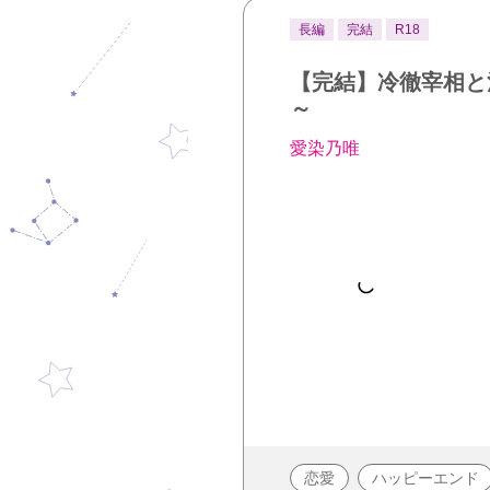
長編
完結
R18
【完結】冷徹宰相と
～
愛染乃唯
恋愛
ハッピーエンド