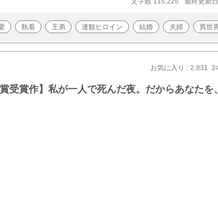
文字数 115,225
最終更新日 2
愛
執着
王弟
達観ヒロイン
結婚
夫婦
異世
お気に入り : 2,831
2
大賞受賞作】私が一人で死んだ夜。だからあなたを