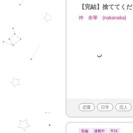
【完結】捨ててくだ
仲 奈華 (nakanaka)
恋愛
日常
恋人
長編
連載中
R18