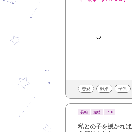
恋愛
離婚
子供
長編
完結
R18
私との子を授かれば