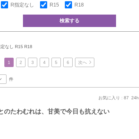
R指定なし
R15
R18
検索する
定なし R15 R18
1
2
3
4
5
6
次へ
件
お気に入り : 87
24h
まとのたわむれは、甘美で今日も抗えない