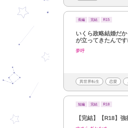
長編
完結
R15
いくら政略結婚だか
が立ってきたんです
夢呼
異世界転生
恋愛
短編
完結
R18
【完結】【R18】